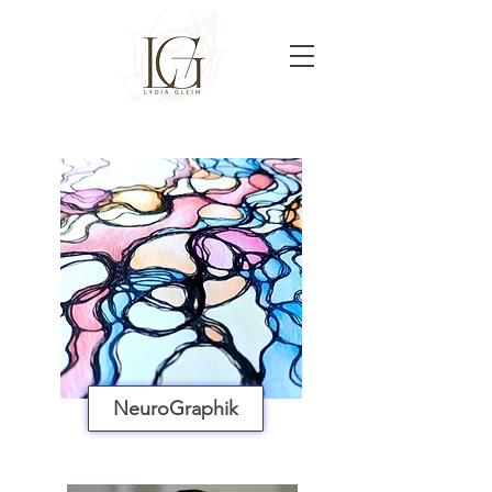
NeuroGraphik