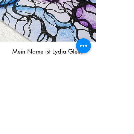
Mein Name ist Lydia Gleim
Ich bin NeuroGraphik Trainer,
NeuroGraphik-Meister
und Ästhetischer Coach.
Mithilfe der NeuroGraphik ist es mir
gelungen den Ausweg aus dem ewigen
Hamsterrad des tristen Alltages zu finden
und mein Leben in allen Bereichen aus
dem Mangel in Fülle zu bringen.
Falls auch du bereit bist, dein Leben neu
auszurichten, mehr Freude, Zufriedenheit
und Wohlstand hineinzulassen, dann
komm in eine der Gruppen, lass dich