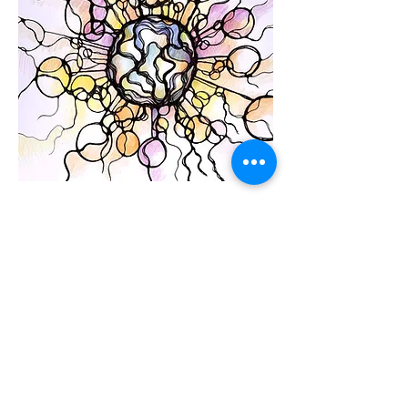
NeuroGraphik
ist eine kreative
Methode, bei der Zeichnen als
Werkzeug zur Problemlösung und
Selbstreflexion genutzt wird.
Sie ist eine einfache, aber wirkungsvolle
Methode, um sich selbst besser
kennenzulernen.